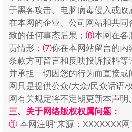
于黑客攻击、电脑病毒侵入或政
解纷+调解+退费，一次搞定
在本网的企业、公司网站和共同
致的任何事态后果；
⑹
本网在各
责情形；
⑺
你在本网站留言的内
条款方可留言和反映投诉报料等
并承担一切因您的行为而直接或
网只是提供公众/大众/民众话语
站台名比不上好声名
网有关规定将不定期更新本声明
三、关于网络版权权属问题：
①
本网注明“来源：XXXXXXX网