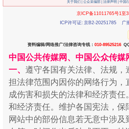
关于我们
|
公众采编部
|
法律声明
| 中国
京ICP备11011765号1至3
ICP许可证: 京B2-20251785
广
习近平的博鳌关键词
魏明亮
资料编辑/网络推广/法律咨询专线：
010-89525216
QQ
中国公共传媒网、中国公众传媒
一、
遵守各国有关法律、法规，
担法律范围内因你的网络行为，
成伤害和损失的法律和经济责任
和经济责任。维护各国宪法，保
生
“刷贴”乱象丛生
网站中的部份信息若无意中涉及