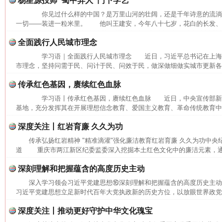
杨星源投师“蜀中异人”门下学艺
你见过什么样的中国？是万里山河的壮阔，还是千年诗意的流
一切——装进一粒米里。 他叫王建安，今年八十七岁，花白的长发、长
全面践行人民城市理念
学习语｜全面践行人民城市理念 近日，习近平总书记在上海
市理念，坚持问需于民、问计于民、问效于民，做深做细做实城市更新各项
传承红色基因，赓续红色血脉
学习语丨传承红色基因，赓续红色血脉 近日，中央宣传部新
基地，充分发挥其在开展理想信念教育、爱国主义教育、革命传统教育中的
网上购药对药下症？
深度关注丨红岩育廉 久久为功
传承弘扬红岩精神 "精准滴灌"强化廉洁教育红岩育廉 久久为功中央
道 重庆市两江新区纪委监委深入挖掘本土红色文化中的廉洁元素，通过
深刻理解和把握蕴含的高度历史主动
深入学习领会习近平党建思想⑯深刻理解和把握蕴含的高度历史主
习近平党建思想立足新时代百年大党执政新的历史方位，以放眼世界政党兴
深度关注丨推动更好守护中华文化瑰宝