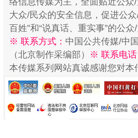
络信息传媒为主，全面贴近公众/
大众/民众的安全信息，促进公众
百姓”和“说真话、重实事”的公众
习近平的博鳌关键词
魏明亮
※ 联系方式：
中国公共传媒/中
（北京制作采编部）
※ 联系电话
本传媒系列网站真诚感谢您对本
生
“刷贴”乱象丛生