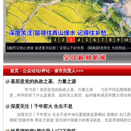
1
2
3
4
5
6
7
8
9
10
]
牢记初心使命 奋进复兴征程丨宝塔山下好光景..
·[视频]
因党而生 为党而战——百年“纪
首页
- 公众论坛/评论 -
省市负责人>>>
基层是党的执政之基、力量之源
学习语丨基层是党的执政之基、力量之源 习近平同志围绕基
述，科学回答了什么是基层、如何深入基层、如何服务基层等重大理论和实
深度关注丨千年窑火 生生不息
深度关注丨千年窑火 生生不息中央纪委国家监委网站 柴雅欣 自江
德镇"丝路传奇·青花大瓷盘"是目前中国最大的青花瓷盘，也是景德镇的文