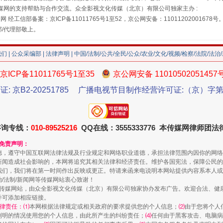
媒网的支持帮助与合作交流。众全影视文化传媒（北京）有限公司独家主办 :
网 经工信部备案：京ICP备11011765号1至52，京公网安备：11011202001678号
部/代理部敬上。
珠宝鉴定乱象
我们
|
公众采编部
|
法律声明
| 中国/法制/公共/全民/公众/农业/文化/视频/检察/法院/法治
京ICP备11011765号1至35
京公网安备 11010502051457
证: 京B2-20251785
广播电视节目制作经营许可证:（京）字第3
咨询专线：
010-89525216
QQ在线：3555333776 本传媒网律师团
和免责声明：
德，遵守中国互联网法律法规及行业规定和网络职业道德，承担法律范围内因你的网络
新闻造成社会影响的，本网将追究其相关法律和经济责任。维护各国宪法，保障公民的
走近一线检察官
我们，我们将在第一时间作出反映或更正。特请来函来电说明本网站提供内容系本人或
治/法制/新闻网等传媒网站衷心致谢！
新闻网等传媒网站，由众全影视文化传媒（北京）有限公司独家协办发布广告。欢迎合法、
并可添加相应链接。
律责任：⑴
本网根据法律规定或相关政府的要求提供您的个人信息；
⑵
由于您将个人
列明的情况使用您的个人信息，由此所产生的纠纷责任；
⑷
任何由于黑客攻击、电脑病