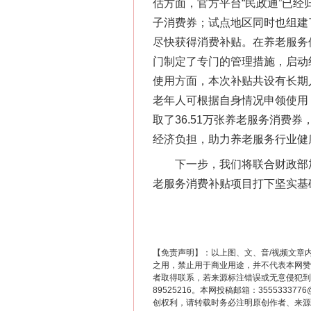
估方面，官方平台“民政通”已
子消费券；试点地区同时也组建
尽快获得消费补贴。在养老服务
这是一记警钟！
门制定了专门的管理措施，启动
使用方面，本次补贴共设有长期
老年人可根据自身情况申领使用
取了36.51万张养老服务消费券
经济负担，助力养老服务行业健
下一步，我们将联合财政部加
老服务消费补贴项目打下坚实基
在谋一域中谋全局
【免责声明】：以上图、文、音/视频文章
之用，禁止用于商业用途，并不代表本网赞
者取得联系，若来源标注错误或无意侵犯到您的
89525216。本网投稿邮箱：355533
创权利，请转载时务必注明原创作者、来源：