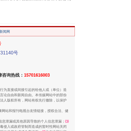
。
重拳出击！专项整治午间酒驾
/新闻网
号
1140号
法律咨询热线：
15701616003
行为直接或间接引起的给他人或（单位）造
言论自由和新闻自由。本传媒网站中的部份
“谁都不怕”的他落马了
法人版权所有，网站有权先行撤除，以保护
健康网站和报刊电视台友情链接，授权合法、健
信息泄漏或其他原因导致的个人信息泄漏；
⑶
毒侵入或政府管制而造成的暂时性网站关闭