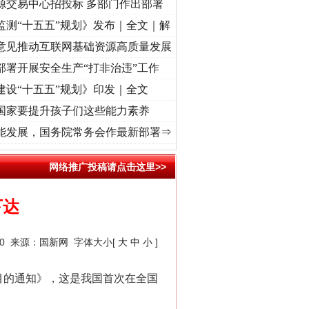
源交易中心招投标 多部门作出部署
监测“十五五”规划》发布｜全文｜解
意见推动互联网基础资源高质量发展
部署开展安全生产“打非治违”工作
建设“十五五”规划》印发｜全文
国家要提升孩子们这些能力素养
命 奋进复兴征程丨“转折之城”激荡..
·[视频]
牢记初心使命 奋进复兴征程丨红船起航处 潮
能发展，国务院常务会作最新部署⇒
网络推广投稿请点击这里>>
下达
10 来源：
国新网
字体大小[
大
中
小
]
的通知》，这是我国首次在全国