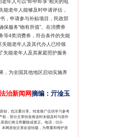
老年人可以“即申即享”相关的电
失能老年人能够及时申请评估，
诺书，申请参与补贴项目，民政部
法官巧妙执行解纠纷
保服务“物有所值”。在消费券
务等4类消费券，符合条件的失能
区失能老年人及其代办人已经领
减轻了失能老年人及其家庭照护服务
果，为全国其他地区启动实施养
法治新闻网
摘编
：
亓淦玉
新中国诞生的见证
重原创，也注重分享。转发推广仅供学习参考
产权，部分文章转发推送时未能及时与原作
联系我们将立即删除或更正。电话：010-
2 1号。本网原创文章欢迎转载，为尊重和维护原