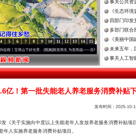
事关公共资
《生态环境
读
四部门印发
多部门联合
《美丽中国
4
5
6
7
8
9
10
11
12
13
14
15
未来五年，
山下好光景..
·[视频]
因党而生 为党而战——百年“纪”事⑧加强纪律..
·[视频]
牢记初心使
事关人工智
1.6亿！第一批失能老人养老服务消费补贴
发布时间：2025-10-
发《关于实施向中度以上失能老年人发放养老服务消费补贴项目
老年人实施养老服务消费补贴项目。