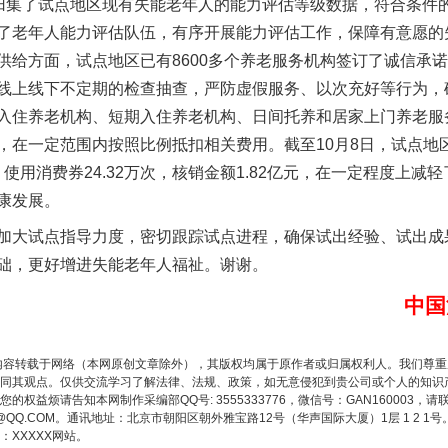
经归集了试点地区现有失能老年人的能力评估等级数据，符合条件的
了老年人能力评估队伍，有序开展能力评估工作，保障有意愿的
供给方面，试点地区已有8600多个养老服务机构签订了诚信承
谢谢有你温暖了四季
线上线下不定期的检查抽查，严防虚假服务、以次充好等行为，确
入住养老机构、短期入住养老机构、日间托养和居家上门养老服
，在一定范围内按照比例抵扣相关费用。截至10月8日，试点地
，使用消费券24.32万次，核销金额1.82亿元，在一定程度上
康发展。
大试点指导力度，密切跟踪试点进程，确保试出经验、试出成
础，更好增进失能老年人福祉。谢谢。
中国
今年投资意愿榜揭晓
内容转载于网络（本网原创文章除外），其版权均属于原作者或归属权利人。我们尊
同其观点。仅供交流学习了解法律、法规、政策，如无意侵犯到贵公司或个人的知识
权益烦请告知本网制作采编部QQ号: 3555333776，微信号：GAN160003，请
3776@QQ.COM。通讯地址：北京市朝阳区朝外雅宝路12号（华声国际大厦）1层 1 
XXXXX网站。