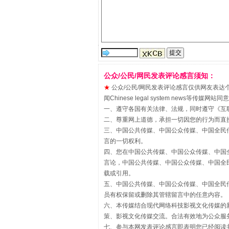
公众/公民/网民发表评论感言须知：
★
公众/公民/网民发表评论感言仅供网友表达个人看法
闻Chinese legal system new
一、遵守各国有关法律、法规，同时遵守《
互
二、尊重网上道德，承担一切因您的行为而直
揭批美国五大"原罪"
三、中国公共传媒、中国公众传媒、中国全民传媒China 
言的一切权利。
四、您在中国公共传媒、中国公众传媒、中国全民传媒Chin
言论，中国公共传媒、中国公众传媒、中国全民传媒China
载或引用。
五、中国公共传媒、中国公众传媒、中国全民传媒China 
员有权保留或删除其管辖留言中的任意内容。
六、本传媒结合现代网络科技影视文化传媒的新
策、影视文化传媒交流。合法有效地为公众服
七、参与本网发表评论感言即表明您已经阅读并