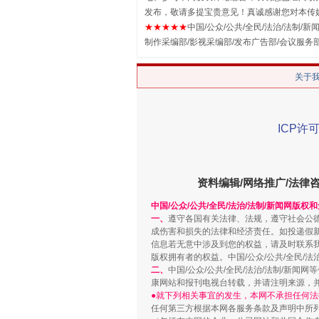
发布，敬请多提宝贵意见！真诚感谢您对本传
★★★★★
中国/公众/公共/全民/法治/法制/新闻
制作采编部/影视采编部/发布广告部/会议服务
解纷+调解+退费，一次搞定
关于
ICP许可
资料编辑/网络推广/法律
中国/公众/公共/全民/法治/法制/新闻网版权
一、
遵守各国有关法律、法规，遵守社会公
成伤害和损失的法律和经济责任。如投递假
站台名比不上好声名
信息若无意中涉及到您的权益，请及时联系
版权拥有者的权益。中国/公众/公共/全民/法
二、
中国/公众/公共/全民/法治/法制/
康网站和报刊电视台转载，并请注明来源，
●就下列相关事宜的发生，本网不承担任何法
任何第三方根据本网各服务条款及声明中所