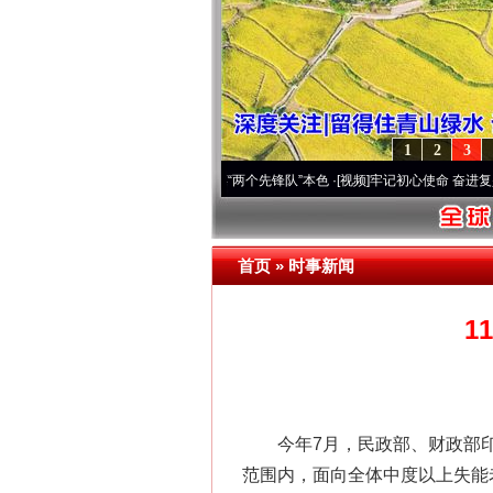
1
2
3
改变雪域高原..
·[视频]
永葆“两个先锋队”本色
·[视频]
牢记初心使命 奋进复兴征程丨宝塔
首页
»
时事新闻
1
今年7月，民政部、财政部印
范围内，面向全体中度以上失能