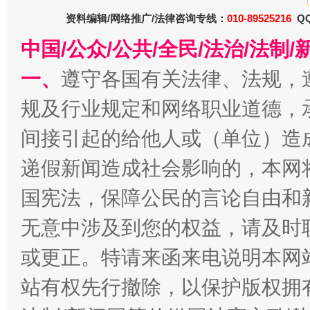
资料编辑/网络推广/法律咨询专线：
010-89525216
QQ
网上购药对药下症？
中国/公众/公共/全民/法治/法
一、
遵守各国有关法律、法规，
规及行业规定和网络职业道德，
间接引起的给他人或（单位）造
递假新闻造成社会影响的，本网
国宪法，保障公民的言论自由和
这是一记警钟！
谢
无意中涉及到您的权益，请及时
或更正。特请来函来电说明本网
站有权先行撤除，以保护版权拥有者