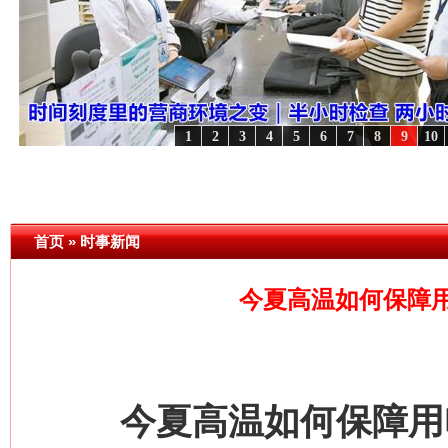
1
2
3
4
5
6
7
8
9
10
潮起..
·[视频]
一首歌的时间，读懂乐至的“诗与远方”
·[视频]
从《水浒传》看间谍“攻心
首页
»
时事新闻
今夏高温如何保障
今夏高温如何保障用电