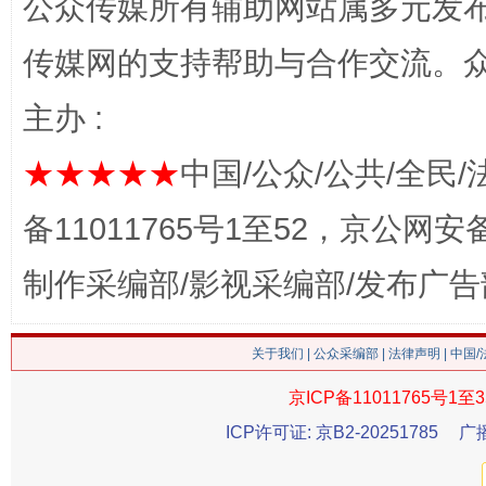
公众传媒所有辅助网站属多元发
传媒网的支持帮助与合作交流。
主办 :
★★★★★
中国/公众/公共/全民/
备11011765号1至52，京公网安备：
招工难、用工荒背后
制作采编部/影视采编部/发布广告
关于我们
|
公众采编部
|
法律声明
| 中国
京ICP备11011765号1至3
ICP许可证: 京B2-20251785
广