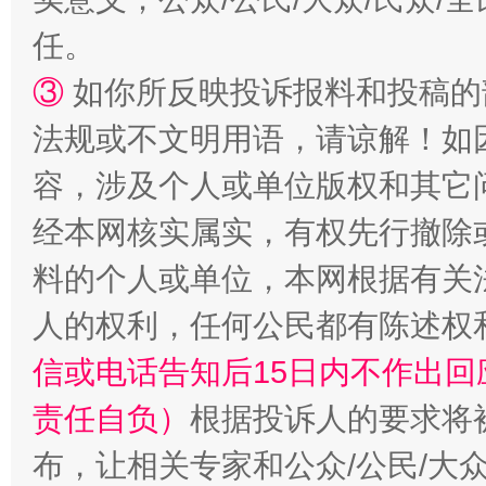
任。
③
如你所反映投诉报料和投稿的
站台名比不上好声名
法规或不文明用语，请谅解！如
容，涉及个人或单位版权和其它
经本网核实属实，有权先行撤除
料的个人或单位，本网根据有关
人的权利，任何公民都有陈述权
信或电话告知后15日内不作出
漫山遍野的桃花与雪山、麦地、白藏房
除了
责任自负）
根据投诉人的要求将
布，让相关专家和公众/公民/大