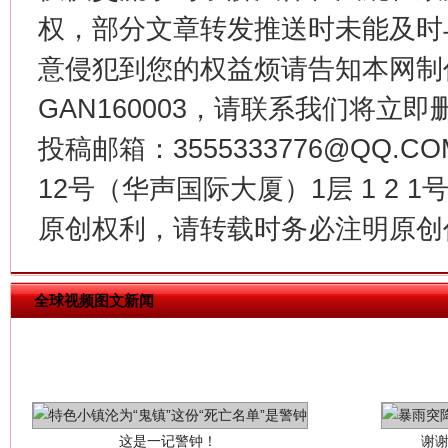
权，部分文章转发推送时未能及时
意侵犯到您的权益烦请告知本网制作采编
网上购药对药下症？
GAN160003，请联系我们将立即删
投稿邮箱：3555333776@QQ
12号（华声国际大厦）1层 1 2
原创权利，请转载时务必注明原创作
全球视频图文新闻
这是一记警钟！
谢