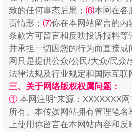
致的任何事态后果；
⑹
本网在各
责情形；
⑺
你在本网站留言的内
条款方可留言和反映投诉报料等
并承担一切因您的行为而直接或
生
网只是提供公众/公民/大众/民
“刷贴”乱象丛生
法律法规及行业规定和国际互联
三、关于网络版权权属问题：
①
本网注明“来源：XXXXXXX网
所有。本传媒网站拥有管理笔名
上使用你留言在本网站内容和反