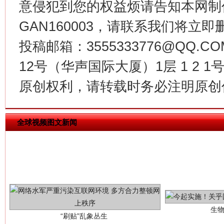
意侵犯到您的权益烦请告知本网制作采编
习近平的博鳌关键词
GAN160003，请联系我们将立即删
魏明亮
投稿邮箱：3555333776@QQ
12号（华声国际大厦）1层 1 2
原创权利，请转载时务必注明原创作
全球视频图文新闻
生
“刷贴”乱象丛生