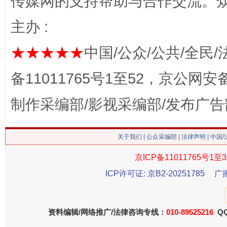
传媒网的支持帮助与合作交流。
主办 :
★★★★★
中国/公众/公共/全民/
备11011765号1至52，京公网安备：
今
制作采编部/影视采编部/发布广告
在谋一域中谋全局
关于我们
|
公众采编部
|
法律声明
| 中国
京ICP备11011765号1至3
ICP许可证: 京B2-20251785
广
资料编辑/网络推广/法律咨询专线：
010-89525216
QQ