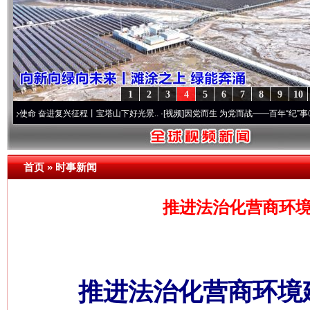
1
2
3
4
5
6
7
8
9
10
奋进复兴征程丨宝塔山下好光景..
·[视频]
因党而生 为党而战——百年“纪”事⑧加强纪律.
首页
»
时事新闻
推进法治化营商环境
推进法治化营商环境建